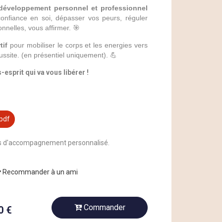
éveloppement personnel et professionnel
 confiance en soi, dépasser vos peurs, réguler
nnelles, vous affirmer.
🎯
tif
pour mobiliser le corps et les energies vers
éussite. (en présentiel uniquement).
💪
-esprit qui va vous libérer !
 pdf
es d'accompagnement personnalisé.
Recommander à un ami
Commander
0 €