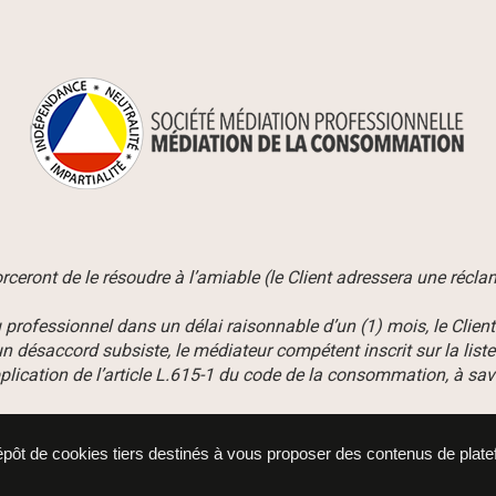
efforceront de le résoudre à l’amiable (le Client adressera une réc
professionnel dans un délai raisonnable d’un (1) mois, le Clien
un désaccord subsiste, le médiateur compétent inscrit sur la lis
lication de l’article L.615-1 du code de la consommation, à savo
dépôt de cookies tiers destinés à vous proposer des contenus de plat