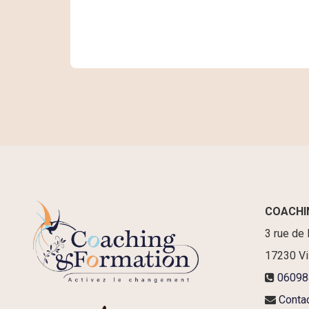
COACHI
3 rue de 
17230
Vi
06098
Conta