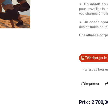
►
Un coach en d
pour travailler la
vos charges émotio
►
Un coach spor
des attitudes de r
Une alliance corps
Télécharger le
Forfait 36 heur
Imprimer
Prix : 2 700,0