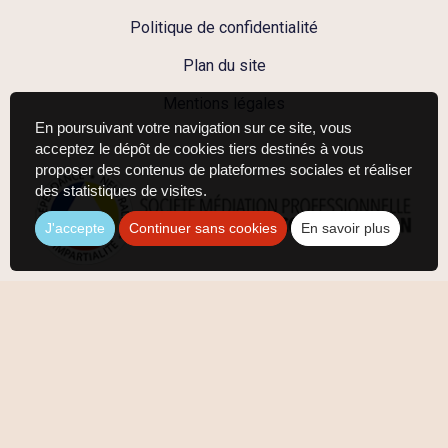
Politique de confidentialité
Plan du site
Mentions légales
En poursuivant votre navigation sur ce site, vous
acceptez le dépôt de cookies tiers destinés à vous
proposer des contenus de plateformes sociales et réaliser
des statistiques de visites.
J'accepte
Continuer sans cookies
En savoir plus
LITIGE – MEDIATION DE LA CONSOMMATION
En cas de litige entre le Client et l’entreprise, ceux-ci
s’efforceront de le résoudre à l’amiable (le Client
adressera une réclamation écrite auprès du
professionnel ou, le cas échéant, auprès du Service
Relations Clientèle du professionnel).
A défaut d’accord amiable ou en l’absence de réponse