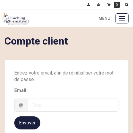
0
MENU :
Ouvri
le
menu
Compte client
Entrez votre email, afin de réinitialiser votre mot
de passe
Email :
@
Envoyer