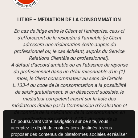
LITIGE – MEDIATION DE LA CONSOMMATION
En cas de litige entre le Client et l’entreprise, ceux-ci
s’efforceront de le résoudre à l’amiable (le Client
adressera une réclamation écrite auprès du
professionnel ou, le cas échéant, auprès du Service
Relations Clientèle du professionnel).
A défaut d’accord amiable ou en l’absence de réponse
du professionnel dans un délai raisonnable d’un (1)
mois, le Client consommateur au sens de l’article
L.133-4 du code de la consommation a la possibilité
de saisir gratuitement, si un désaccord subsiste, le
médiateur compétent inscrit sur la liste des
médiateurs établie par la Commission d’évaluation et
de contrôle de la médiation de la consommation en
application de l’article L.615-1 du code de la
En poursuivant votre navigation sur ce site, vous
consommation, à savoir :
acceptez le dépôt de cookies tiers destinés à vous
La Société Médiation Professionnelle
proposer des contenus de plateformes sociales et réaliser