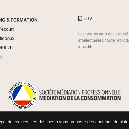
CGV
NG & FORMATION
l'écourt
Les photos sont des proprié
lledoux
intellectuelles, toute reprod
interdite.
40020
ct
dépôt de cookies tiers destinés à vous proposer des contenus de plat